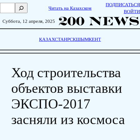
Skip
ПОДПИСАТЬСЯ
П
Читать на Казахском
to
ВОЙТИ
о
content
и
Суббота, 12 апреля, 2025
с
к
КАЗАХСТАН
РСК
ШЫМКЕНТ
Ход строительства
объектов выставки
ЭКСПО-2017
засняли из космоса