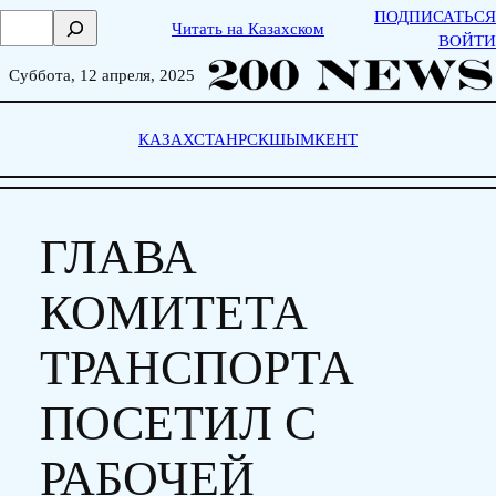
Skip
ПОДПИСАТЬСЯ
П
Читать на Казахском
to
ВОЙТИ
о
content
и
Суббота, 12 апреля, 2025
с
к
КАЗАХСТАН
РСК
ШЫМКЕНТ
ГЛАВА
КОМИТЕТА
ТРАНСПОРТА
ПОСЕТИЛ С
РАБОЧЕЙ