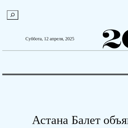
Перейти
П
к
о
содержимому
и
с
Суббота, 12 апреля, 2025
к
Астана Балет объя