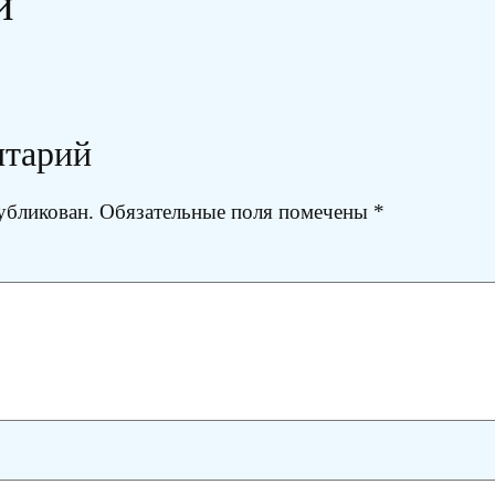
и
нтарий
убликован.
Обязательные поля помечены
*