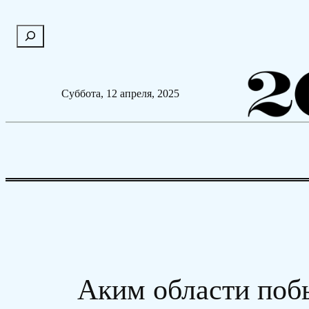
Перейти
П
к
о
содержимому
и
с
Суббота, 12 апреля, 2025
к
Аким области поб