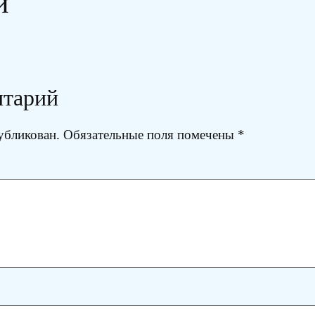
и
нтарий
убликован.
Обязательные поля помечены
*