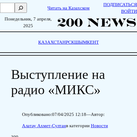
Skip
ПОДПИСАТЬСЯ
П
Читать на Казахском
to
ВОЙТИ
о
content
Понедельник, 7 апреля,
и
2025
с
к
КАЗАХСТАН
РСК
ШЫМКЕНТ
Выступление на
радио «МИКС»
Опубликовано:
07/04/2025 12:18
—
Автор:
Алатау Ахмет-Султан
в категории
Новости
309