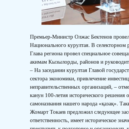
Премьер-Министр Олжас Бектенов провел 
Национального курултая. В селекторном 
Глава региона провел специальное совещ
акимам Кызылорды, районов и руководите
– На заседании курултая Главой государс
сектора экономики, привлечение инвестиц
неправительственных организаций, – отм
канун 100-летия исторического решения 
самоназвания нашего народа «қазақ». Так
Жомарт Токаев предложил следующее засе
ответственность, имеет историческое зн
приступить к подготовке и организовать 