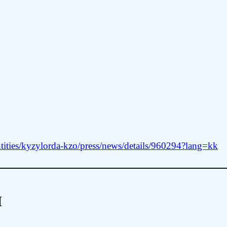
tities/kyzylorda-kzo/press/news/details/960294?lang=kk
и