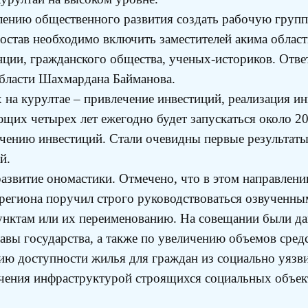
лению общественного развития создать рабочую групп
состав необходимо включить заместителей акима област
енции, гражданского общества, ученых-историков. Отв
области Шахмардана Байманова.
на курултае – привлечение инвестиций, реализация и
ующих четырех лет ежегодно будет запускаться около 2
ечению инвестиций. Стали очевидны первые результаты 
й.
развитие ономастики. Отмечено, что в этом направлен
 региона поручил строго руководствоваться озвученны
унктам или их переименованию. На совещании были д
ы государства, а также по увеличению объемов средст
ю доступности жилья для граждан из социально уязвим
чения инфраструктурой строящихся социальных объек