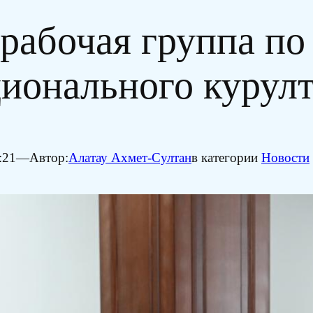
 рабочая группа по
ионального курул
:21
—
Автор:
Алатау Ахмет-Султан
в категории
Новости