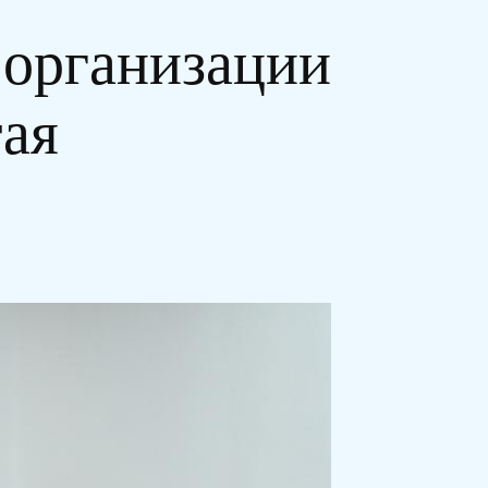
 организации
тая