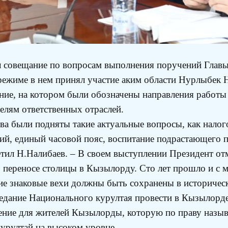
совещание по вопросам выполнения поручений Главы 
режиме в нем принял участие аким области Нурлыбек 
ание, на котором были обозначены направления работ
лям ответственных отраслей.
тва были подняты такие актуальные вопросы, как налог
ий, единый часовой пояс, воспитание подрастающего 
етил Н.Налибаев. – В своем выступлении Президент от
о переносе столицы в Кызылорду. Сто лет прошло и с 
ие знаковые вехи должны быть сохранены в историческ
дание Национального курултая провести в Кызылорде
ачение для жителей Кызылорды, которую по праву на
курултай на высоком уровне.