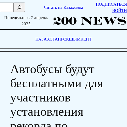
Skip
ПОДПИСАТЬСЯ
П
Читать на Казахском
to
ВОЙТИ
о
content
Понедельник, 7 апреля,
и
2025
с
к
КАЗАХСТАН
РСК
ШЫМКЕНТ
Автобусы будут
бесплатными для
участников
установления
рекорда по