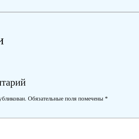
и
нтарий
убликован.
Обязательные поля помечены
*