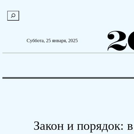
Перейти
П
к
о
содержимому
и
с
Суббота, 25 января, 2025
к
Закон и порядок: 