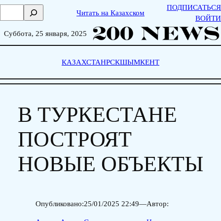
Skip
ПОДПИСАТЬСЯ
П
Читать на Казахском
to
ВОЙТИ
о
content
и
Суббота, 25 января, 2025
с
к
КАЗАХСТАН
РСК
ШЫМКЕНТ
В ТУРКЕСТАНЕ
ПОСТРОЯТ
НОВЫЕ ОБЪЕКТЫ
Опубликовано:
25/01/2025 22:49
—
Автор: