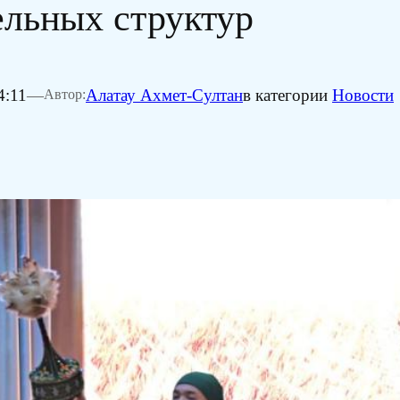
ельных структур
4:11
—
Алатау Ахмет-Султан
в категории
Новости
Автор: