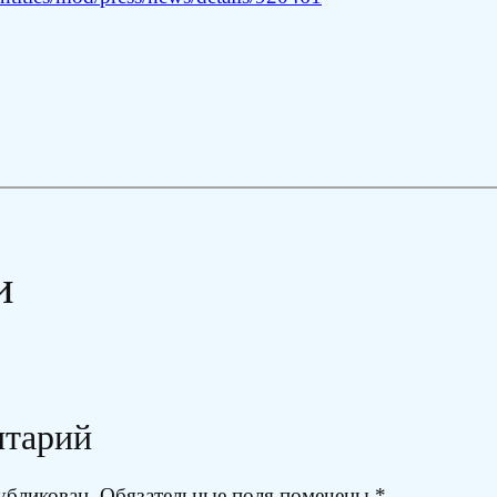
и
нтарий
убликован.
Обязательные поля помечены
*