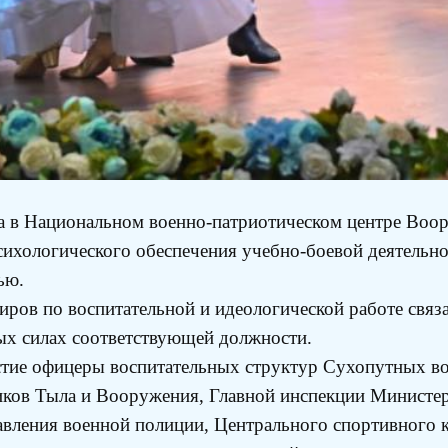
а в Национальном военно-патриотическом центре Воо
ихологического обеспечения учебно-боевой деятельнос
ью.
иров по воспитательной и идеологической работе связа
ых силах соответствующей должности.
стие офицеры воспитательных структур Сухопутных в
иков Тыла и Вооружения, Главной инспекции Министер
авления военной полиции, Центрального спортивного к