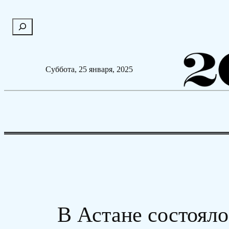
Перейти
П
к
о
содержимому
и
с
Суббота, 25 января, 2025
к
В Астане состоял