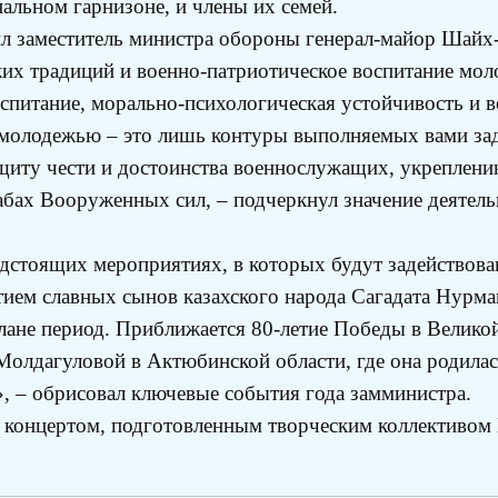
льном гарнизоне, и члены их семей.
л заместитель министра обороны генерал-майор Шайх
ких традиций и военно-патриотическое воспитание мол
оспитание, морально-психологическая устойчивость и 
и молодежью – это лишь контуры выполняемых вами за
щиту чести и достоинства военнослужащих, укреплени
бах Вооруженных сил, – подчеркнул значение деятель
дстоящих мероприятиях, в которых будут задействов
ием славных сынов казахского народа Сагадата Нурма
лане период. Приближается 80-летие Победы в Велико
Молдагуловой в Актюбинской области, где она родила
 – обрисовал ключевые события года замминистра.
концертом, подготовленным творческим коллективом 