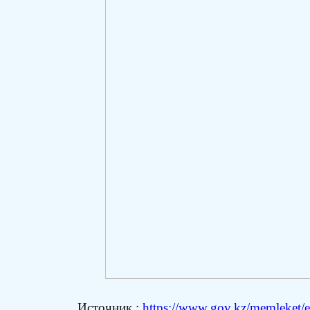
Источник :
https://www.gov.kz/memleket/en