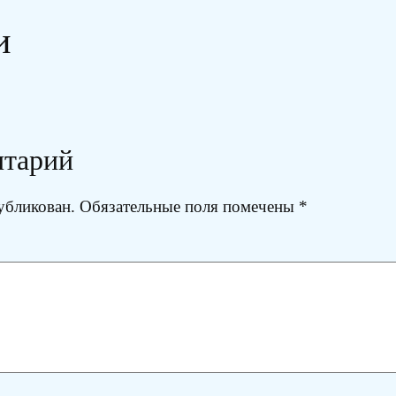
и
нтарий
убликован.
Обязательные поля помечены
*