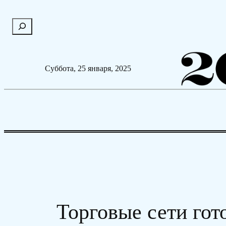
Перейти
П
к
о
содержимому
и
с
Суббота, 25 января, 2025
к
Торговые сети гот