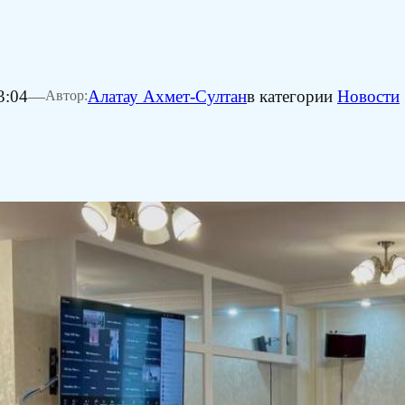
3:04
—
Алатау Ахмет-Султан
в категории
Новости
Автор: