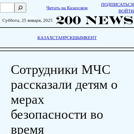
Skip
ПОДПИСАТЬСЯ
П
Читать на Казахском
to
ВОЙТИ
о
content
и
Суббота, 25 января, 2025
с
к
КАЗАХСТАН
РСК
ШЫМКЕНТ
Сотрудники МЧС
рассказали детям о
мерах
безопасности во
время