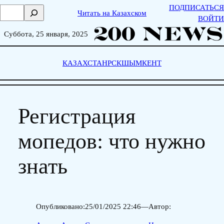
Skip
ПОДПИСАТЬСЯ
П
Читать на Казахском
to
ВОЙТИ
о
content
и
Суббота, 25 января, 2025
с
к
КАЗАХСТАН
РСК
ШЫМКЕНТ
Регистрация
мопедов: что нужно
знать
Опубликовано:
25/01/2025 22:46
—
Автор: