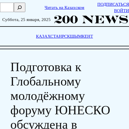
Skip
ПОДПИСАТЬСЯ
П
Читать на Казахском
to
ВОЙТИ
о
content
и
Суббота, 25 января, 2025
с
к
КАЗАХСТАН
РСК
ШЫМКЕНТ
Подготовка к
Глобальному
молодёжному
форуму ЮНЕСКО
обсуждена в