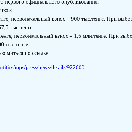
го первого официального опубликования.
чка»:
нге, первоначальный взнос – 900 тыс.тенге. При выбор
7,5 тыс.тенге.
енге, первоначальный взнос – 1,6 млн.тенге. При выбо
0 тыс.тенге.
акомиться по ссылке
tities/mps/press/news/details/922600