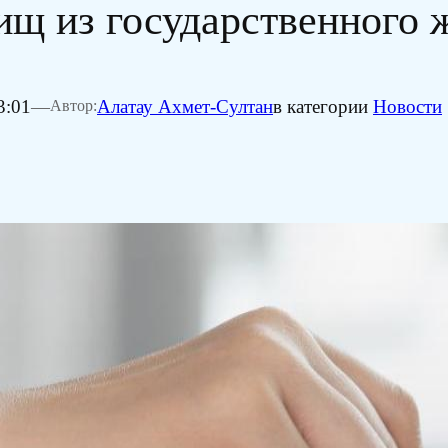
ищ из государственного
3:01
—
Алатау Ахмет-Султан
в категории
Новости
Автор: