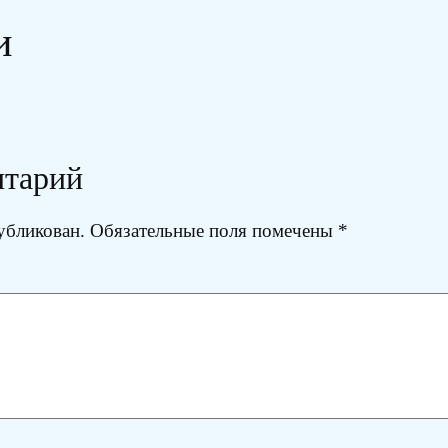
и
нтарий
убликован.
Обязательные поля помечены
*