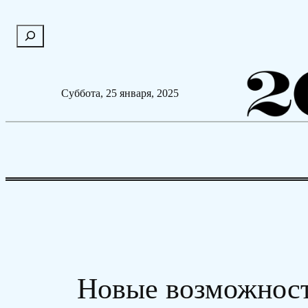
Перейти
П
к
о
содержимому
и
с
Суббота, 25 января, 2025
к
Новые возможност