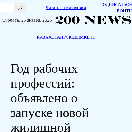
Skip
ПОДПИСАТЬСЯ
П
Читать на Казахском
to
ВОЙТИ
о
content
и
Суббота, 25 января, 2025
с
к
КАЗАХСТАН
РСК
ШЫМКЕНТ
Год рабочих
профессий:
объявлено о
запуске новой
жилищной