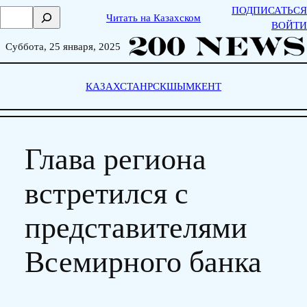
Skip
ПОДПИСАТЬСЯ
П
Читать на Казахском
to
ВОЙТИ
о
content
и
Суббота, 25 января, 2025
с
к
КАЗАХСТАН
РСК
ШЫМКЕНТ
Глава региона
встретился с
представителями
Всемирного банка