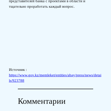
представителей банка с проектами в области и
тщательно проработать каждый вопрос.
Источник :
https://www.gov.kz/memleket/entities/abay/press/news/detai
ls/923788
Комментарии