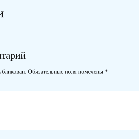
и
нтарий
убликован.
Обязательные поля помечены
*