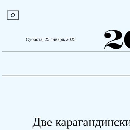
Перейти
П
к
о
содержимому
и
с
Суббота, 25 января, 2025
к
Две карагандинск