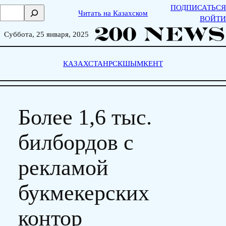
Skip
ПОДПИСАТЬСЯ
П
Читать на Казахском
to
ВОЙТИ
о
content
и
Суббота, 25 января, 2025
с
к
КАЗАХСТАН
РСК
ШЫМКЕНТ
Более 1,6 тыс.
билбордов с
рекламой
букмекерских
контор