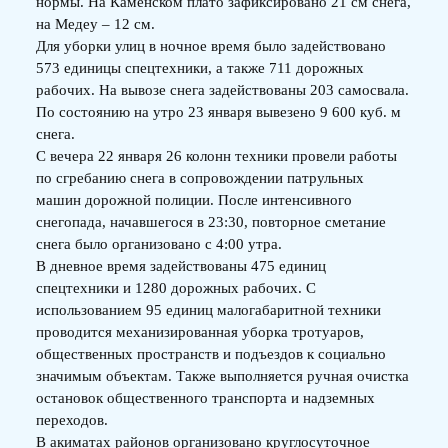
нормы. На Каменском плато зафиксировано 21 см снега,
на Медеу – 12 см.
Для уборки улиц в ночное время было задействовано
573 единицы спецтехники, а также 711 дорожных
рабочих. На вывозе снега задействованы 203 самосвала.
По состоянию на утро 23 января вывезено 9 600 куб. м
снега.
С вечера 22 января 26 колонн техники провели работы
по сгребанию снега в сопровождении патрульных
машин дорожной полиции. После интенсивного
снегопада, начавшегося в 23:30, повторное сметание
снега было организовано с 4:00 утра.
В дневное время задействованы 475 единиц
спецтехники и 1280 дорожных рабочих. С
использованием 95 единиц малогабаритной техники
проводится механизированная уборка тротуаров,
общественных пространств и подъездов к социально
значимым объектам. Также выполняется ручная очистка
остановок общественного транспорта и надземных
переходов.
В акиматах районов организовано круглосуточное