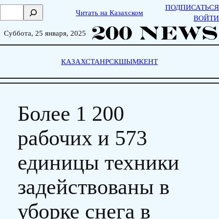
Skip
ПОДПИСАТЬСЯ
П
Читать на Казахском
to
ВОЙТИ
о
content
и
Суббота, 25 января, 2025
с
к
КАЗАХСТАН
РСК
ШЫМКЕНТ
Более 1 200
рабочих и 573
единицы техники
задействованы в
уборке снега в