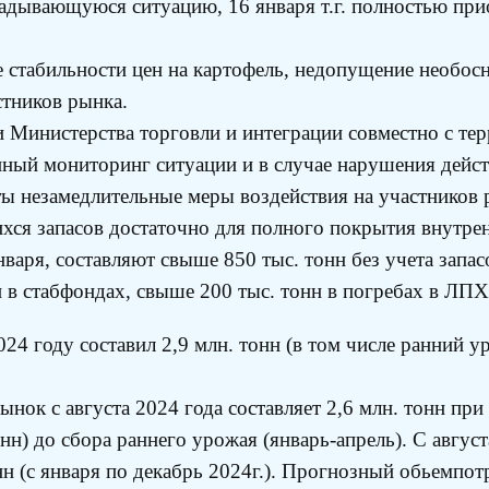
ладывающуюся ситуацию, 16 января т.г. полностью пр
 стабильности цен на картофель, недопущение необосн
стников рынка.
 Министерства торговли и интеграции совместно с т
нный мониторинг ситуации и в случае нарушения дейс
ты незамедлительные меры воздействия на участников 
ся запасов достаточно для полного покрытия внутрен
нваря, составляют свыше 850 тыс. тонн без учета запас
н в стабфондах, свыше 200 тыс. тонн в погребах в ЛПХ
24 году составил 2,9 млн. тонн (в том числе ранний у
нок с августа 2024 года составляет 2,6 млн. тонн при 
онн) до сбора раннего урожая (январь-апрель). С авгус
нн (с января по декабрь 2024г.). Прогнозный обьемпот