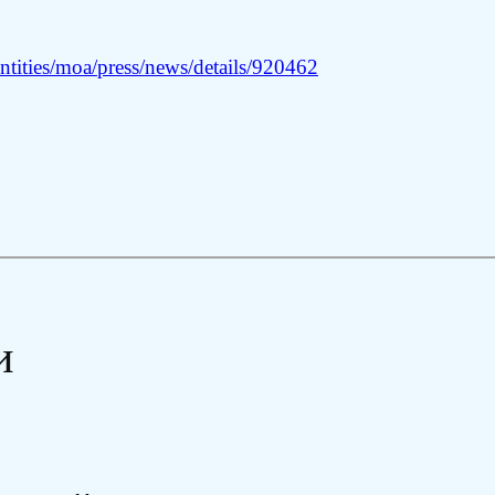
tities/moa/press/news/details/920462
и