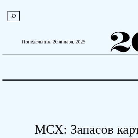
Перейти
П
к
о
содержимому
и
с
Понедельник, 20 января, 2025
к
МСХ: Запасов кар