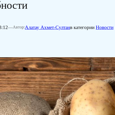
бности
3:12
—
Алатау Ахмет-Султан
в категории
Новости
Автор: