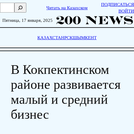
Skip
ПОДПИСАТЬСЯ
П
Читать на Казахском
to
ВОЙТИ
о
content
и
Пятница, 17 января, 2025
с
к
КАЗАХСТАН
РСК
ШЫМКЕНТ
В Кокпектинском
районе развивается
малый и средний
бизнес