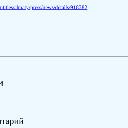
tities/almaty/press/news/details/918382
и
нтарий