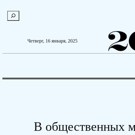
Перейти
П
к
о
содержимому
и
с
Четверг, 16 января, 2025
к
В общественных м