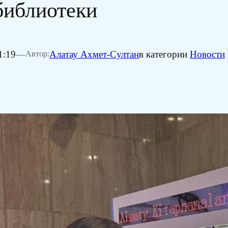
библиотеки
1:19
—
Алатау Ахмет-Султан
в категории
Новости
Автор: