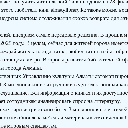
ет получить читательский билет в одном из 28 фили
этого любители книг almatylibrary.kz также можно во
Внедрена система отслеживания сроков возврата для ав
елей, внедряем самые передовые решения. В прошлом
 2025 году. В целом, сейчас для жителей города имеет
аждый житель города читал, любил читать и был образ
 на станциях метро. Вопросы развития библиотечной с
ры города Алматы.
мственных Управлению культуры Алматы автоматизиров
,3 миллиона книг. Сотрудники ведут электронный ката
бслуживание. Вся информация о книгах и их доступност
ет сотрудникам анализировать спрос на литературу.
теках зарегистрировано более 3 миллионов посетителей
отеке обновлена мебель и материально-техническая ба
щие мировым стандартам.