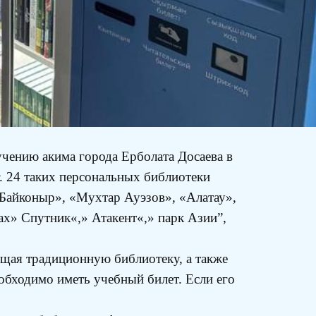
чению акима города Ерболата Досаева в
. 24 таких персональных библиотеки
«Байконыр», «Мухтар Ауэзов», «Алатау»,
ах» Спутник«,» Атакент«,» парк Азии”,
ещая традиционную библиотеку, а также
обходимо иметь учебный билет. Если его