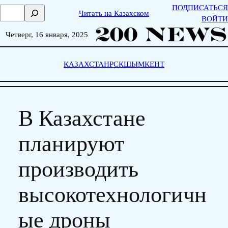
Skip
ПОДПИСАТЬСЯ
П
Читать на Казахском
to
ВОЙТИ
о
content
и
Четверг, 16 января, 2025
с
к
КАЗАХСТАН
РСК
ШЫМКЕНТ
В Казахстане
планируют
производить
высокотехнологичн
ые дроны