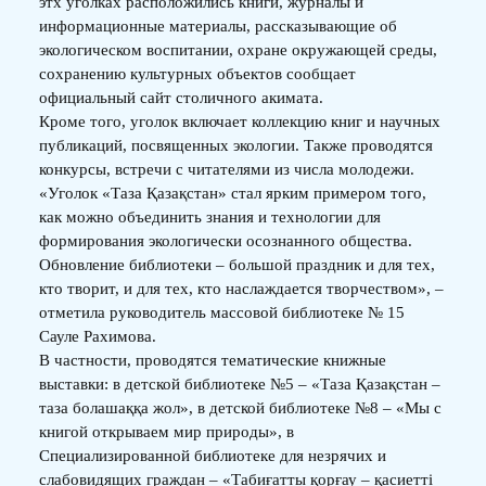
этх уголках расположились книги, журналы и
информационные материалы, рассказывающие об
экологическом воспитании, охране окружающей среды,
сохранению культурных объектов сообщает
официальный сайт столичного акимата.
Кроме того, уголок включает коллекцию книг и научных
публикаций, посвященных экологии. Также проводятся
конкурсы, встречи с читателями из числа молодежи.
«Уголок «Таза Қазақстан» стал ярким примером того,
как можно объединить знания и технологии для
формирования экологически осознанного общества.
Обновление библиотеки – большой праздник и для тех,
кто творит, и для тех, кто наслаждается творчеством», –
отметила руководитель массовой библиотеке № 15
Сауле Рахимова.
В частности, проводятся тематические книжные
выставки: в детской библиотеке №5 – «Таза Қазақстан –
таза болашаққа жол», в детской библиотеке №8 – «Мы с
книгой открываем мир природы», в
Специализированной библиотеке для незрячих и
слабовидящих граждан – «Табиғатты қорғау – қасиетті