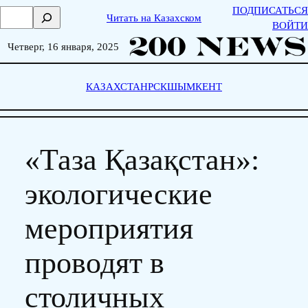
Skip
ПОДПИСАТЬСЯ
П
Читать на Казахском
to
ВОЙТИ
о
content
и
Четверг, 16 января, 2025
с
к
КАЗАХСТАН
РСК
ШЫМКЕНТ
«Таза Қазақстан»:
экологические
мероприятия
проводят в
столичных