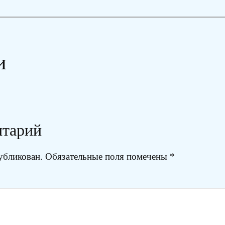
и
нтарий
убликован.
Обязательные поля помечены
*