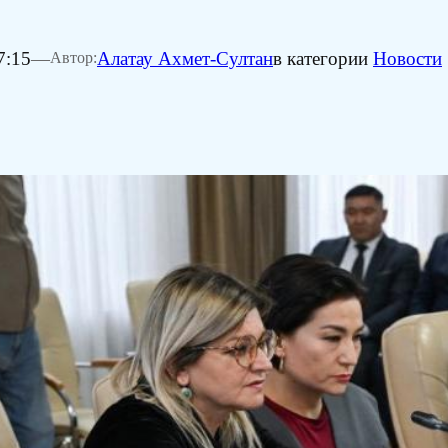
7:15
—
Алатау Ахмет-Султан
в категории
Новости
Автор: