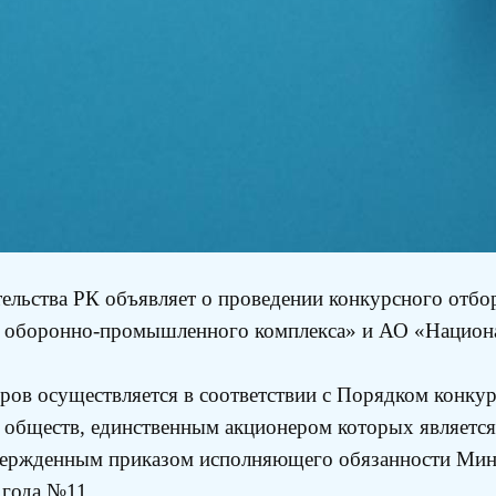
льства РК объявляет о проведении конкурсного отбор
 оборонно-промышленного комплекса» и АО «Национа
ов осуществляется в соответствии с Порядком конкур
х обществ, единственным акционером которых являет
утвержденным приказом исполняющего обязанности Мин
 года №11.