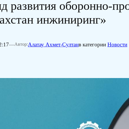
нд развития оборонно-п
захстан инжиниринг»
2:17
—
Алатау Ахмет-Султан
в категории
Новости
Автор: