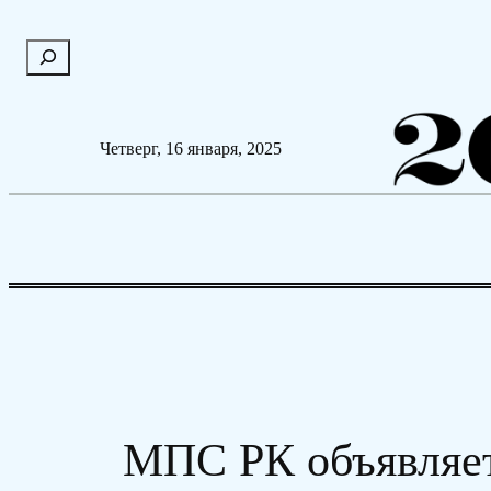
Перейти
П
к
о
содержимому
и
с
Четверг, 16 января, 2025
к
МПС РК объявляет