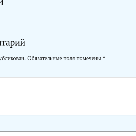
и
нтарий
убликован.
Обязательные поля помечены
*