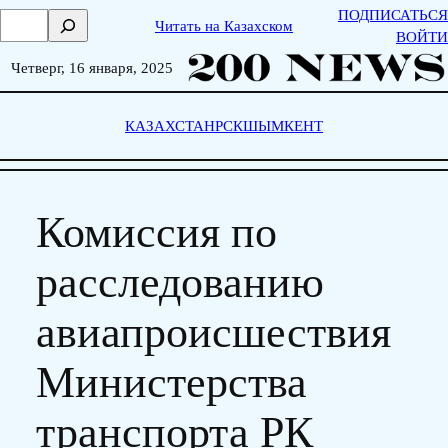
Skip
ПОДПИСАТЬСЯ
П
Читать на Казахском
to
ВОЙТИ
о
content
и
Четверг, 16 января, 2025
с
к
КАЗАХСТАН
РСК
ШЫМКЕНТ
Комиссия по
расследованию
авиапроисшествия
Министерства
транспорта РК