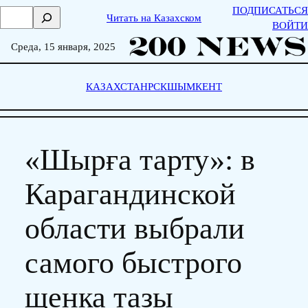
Skip
ПОДПИСАТЬСЯ
П
Читать на Казахском
to
ВОЙТИ
о
content
и
Среда, 15 января, 2025
с
к
КАЗАХСТАН
РСК
ШЫМКЕНТ
«Шырға тарту»: в
Карагандинской
области выбрали
самого быстрого
щенка тазы