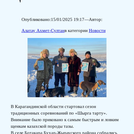
Опубликовано:
15/01/2025 19:17
—
Автор:
Алатау Ахмет-Султан
в категории
Новости
В Карагандинской области стартовал сезон
традиционных соревнований по «Шырга тарту».
Внимание было приковано к самым быстрым и ловким
щенкам казахской породы тазы.
В селе Ботакара Бухар-Жырауского района собрались