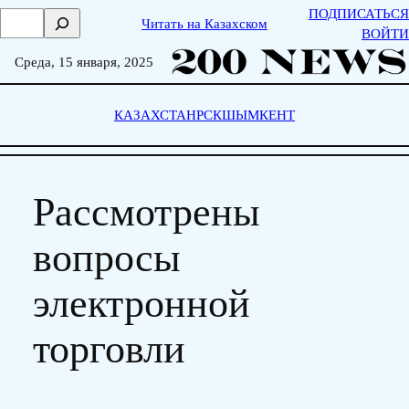
Skip
ПОДПИСАТЬСЯ
П
Читать на Казахском
to
ВОЙТИ
о
content
и
Среда, 15 января, 2025
с
к
КАЗАХСТАН
РСК
ШЫМКЕНТ
Рассмотрены
вопросы
электронной
торговли