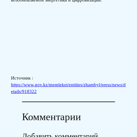
возобновляемой энергетики и цифровизации.
Источник :
https://www.gov.kz/memleket/entities/zhambyl/press/news/d
etails/918322
Комментарии
Добавить комментарий