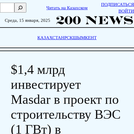
Skip
ПОДПИСАТЬСЯ
П
Читать на Казахском
to
ВОЙТИ
о
content
и
Среда, 15 января, 2025
с
к
КАЗАХСТАН
РСК
ШЫМКЕНТ
$1,4 млрд
инвестирует
Masdar в проект по
строительству ВЭС
(1 ГВт) в