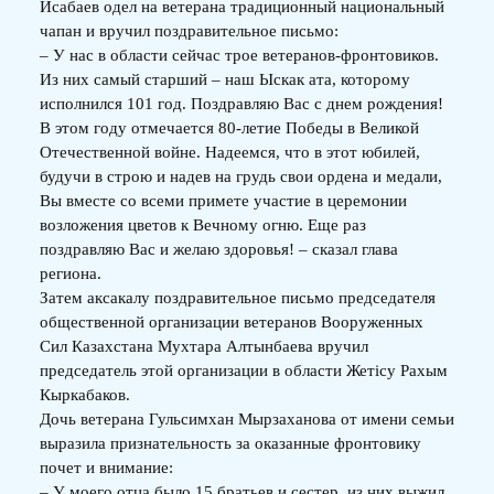
Исабаев одел на ветерана традиционный национальный
чапан и вручил поздравительное письмо:
– У нас в области сейчас трое ветеранов-фронтовиков.
Из них самый старший – наш Ыскак ата, которому
исполнился 101 год. Поздравляю Вас с днем рождения!
В этом году отмечается 80-летие Победы в Великой
Отечественной войне. Надеемся, что в этот юбилей,
будучи в строю и надев на грудь свои ордена и медали,
Вы вместе со всеми примете участие в церемонии
возложения цветов к Вечному огню. Еще раз
поздравляю Вас и желаю здоровья! – сказал глава
региона.
Затем аксакалу поздравительное письмо председателя
общественной организации ветеранов Вооруженных
Сил Казахстана Мухтара Алтынбаева вручил
председатель этой организации в области Жетісу Рахым
Кыркабаков.
Дочь ветерана Гульсимхан Мырзаханова от имени семьи
выразила признательность за оказанные фронтовику
почет и внимание:
– У моего отца было 15 братьев и сестер, из них выжил