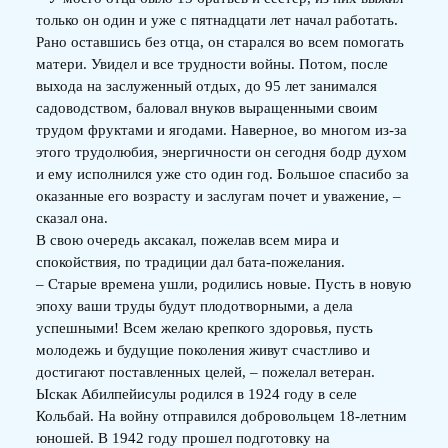
только он один и уже с пятнадцати лет начал работать.
Рано оставшись без отца, он старался во всем помогать
матери. Увидел и все трудности войны. Потом, после
выхода на заслуженный отдых, до 95 лет занимался
садоводством, баловал внуков выращенными своим
трудом фруктами и ягодами. Наверное, во многом из-за
этого трудолюбия, энергичности он сегодня бодр духом
и ему исполнился уже сто один год. Большое спасибо за
оказанные его возрасту и заслугам почет и уважение, –
сказал она.
В свою очередь аксакал, пожелав всем мира и
спокойствия, по традиции дал бата-пожелания.
– Старые времена ушли, родились новые. Пусть в новую
эпоху ваши труды будут плодотворными, а дела
успешными! Всем желаю крепкого здоровья, пусть
молодежь и будущие поколения живут счастливо и
достигают поставленных целей, – пожелал ветеран.
Ыскак Абилпейисулы родился в 1924 году в селе
Кольбай. На войну отправился добровольцем 18-летним
юношей. В 1942 году прошел подготовку на