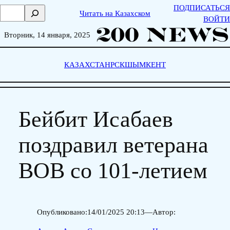
Skip
ПОДПИСАТЬСЯ
П
Читать на Казахском
to
ВОЙТИ
о
content
и
Вторник, 14 января, 2025
с
к
КАЗАХСТАН
РСК
ШЫМКЕНТ
Бейбит Исабаев
поздравил ветерана
ВОВ со 101-летием
Опубликовано:
14/01/2025 20:13
—
Автор: