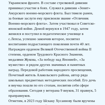
Украинском фронте. В составе стрелковой дивизии
принимал участие в боях. Служил в дивизии «Зенит»
Амурского военно-морского флота. Был тяжело ранен,
за боевые заслуги ему присвоили звание «Отличник
Военно-морского флота». Затем участвовал в Советско-
японской войне. Домой вернулся в 1947 году, затем
женился и поступил в педагогическое училище в
с.Лепсы, успешно закончив которое, посвятил
воспитанию подрастающего поколения почти 40 лет.
Награжден орденом Великой Отечественной войны II
степени, орденом Трудового Красного Знамени,
медалями Жукова, «За победу над Японией», «За
мужество» и рядом других значимых и памятных
наград. Передовой работник народного просвещения,
Почетный житель Алакольского района, автор ряда
школьных предметных методических пособий. Его дочь
и внучка пошли по его стопам, посвятив себя сфере
образования. Сегодня у ветерана 9 внуков, 31 правнук, 5
праправнуков.
Отметим, в 2023 году Ыскаку Хусаинову были вручены