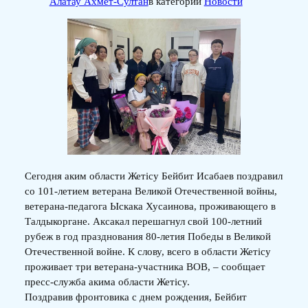
Алатау Ахмет-Султан
в категории
Новости
Сегодня аким области Жетісу Бейбит Исабаев поздравил
со 101-летием ветерана Великой Отечественной войны,
ветерана-педагога Ыскака Хусаинова, проживающего в
Талдыкоргане. Аксакал перешагнул свой 100-летний
рубеж в год празднования 80-летия Победы в Великой
Отечественной войне. К слову, всего в области Жетісу
проживает три ветерана-участника ВОВ, – сообщает
пресс-служба акима области Жетісу.
Поздравив фронтовика с днем рождения, Бейбит