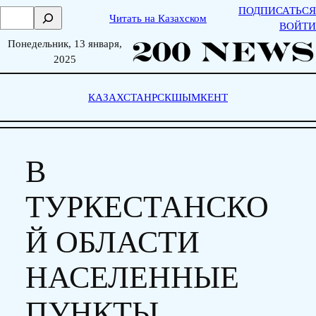
Skip
ПОДПИСАТЬСЯ
П
Читать на Казахском
to
ВОЙТИ
о
content
Понедельник, 13 января,
и
2025
с
к
КАЗАХСТАН
РСК
ШЫМКЕНТ
В
ТУРКЕСТАНСКО
Й ОБЛАСТИ
НАСЕЛЕННЫЕ
ПУНКТЫ