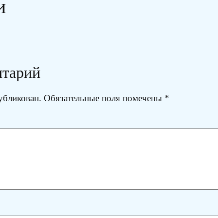
и
нтарий
убликован.
Обязательные поля помечены
*