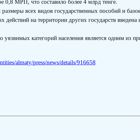
 0,8 МРП, что составило более 4 млрд тенге.
ы размеры всех видов государственных пособий и базов
х действий на территории других государств введена 
но уязвимых категорий населения является одним из п
tities/almaty/press/news/details/916658