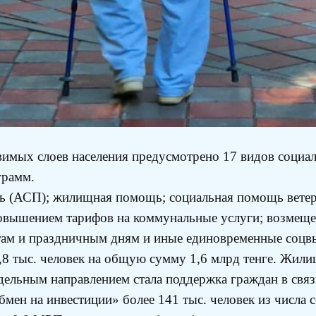
вимых слоев населения предусмотрено 17 видов социа
грамм.
щь (АСП); жилищная помощь; социальная помощь вете
овышением тарифов на коммунальные услуги; возмещени
там и праздничным дням и иные единовременные соцв
,8 тыс. человек на общую сумму 1,6 млрд тенге. Жил
тдельным направлением стала поддержка граждан в свя
мен на инвестиции» более 141 тыс. человек из числа 