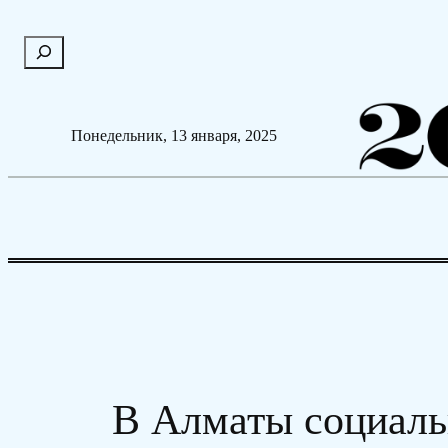
Перейти
П
к
о
содержимому
и
с
Понедельник, 13 января, 2025
к
В Алматы социаль