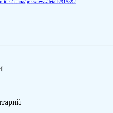
tities/astana/press/news/details/915892
и
нтарий