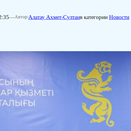
2:35
—
Алатау Ахмет-Султан
в категории
Новости
Автор: