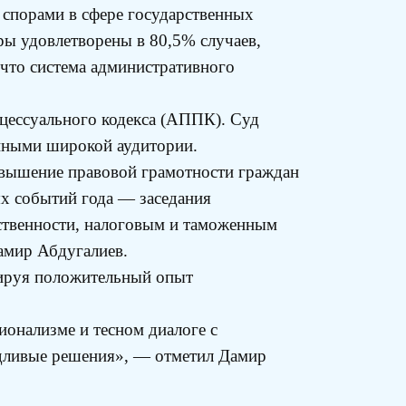
 спорами в сфере государственных
ры удовлетворены в 80,5% случаев,
 что система административного
цессуального кодекса (АППК). Суд
упными широкой аудитории.
овышение правовой грамотности граждан
х событий года — заседания
ственности, налоговым и таможенным
амир Абдугалиев.
мируя положительный опыт
онализме и тесном диалоге с
едливые решения», — отметил Дамир