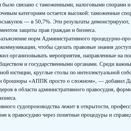
ел было связано с таможенными, налоговыми спорами и
лючевым категориям остается высокой: таможенные спо
осзакупок — в 50,7%. Эти результаты демонстрируют,
ментом защиты прав граждан и бизнеса.
 разъяснение норм Административного процедурно-про
 коммуникации, чтобы сделать правовые знания дост
жил организовывать мероприятия, направленные на п
обществом и государственными органами. Среди важны
ной юстиции, круглые столы по интеллектуальной соб
асти брошюры «АППК просто о сложном», — добавил Д
идеров в области административного правосудия, фор
изнеса.
вного судопроизводства лежит в открытости, професси
рие к правосудию через понятные процедуры и справ