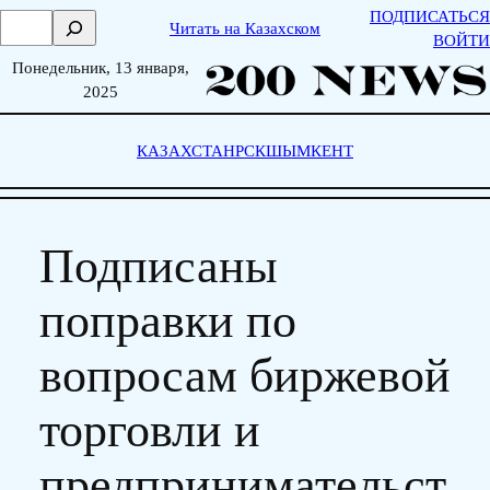
Skip
ПОДПИСАТЬСЯ
П
Читать на Казахском
to
ВОЙТИ
о
content
Понедельник, 13 января,
и
2025
с
к
КАЗАХСТАН
РСК
ШЫМКЕНТ
Подписаны
поправки по
вопросам биржевой
торговли и
предпринимательст