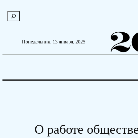
Перейти
П
к
о
содержимому
и
с
Понедельник, 13 января, 2025
к
О работе обществе