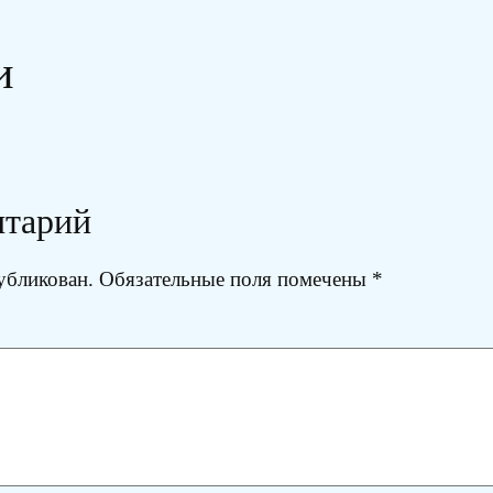
и
нтарий
убликован.
Обязательные поля помечены
*