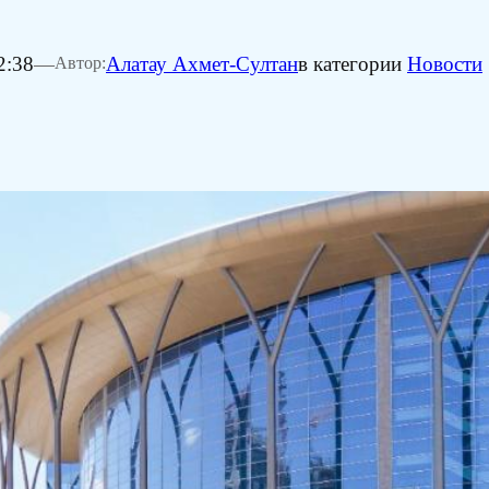
2:38
—
Алатау Ахмет-Султан
в категории
Новости
Автор: