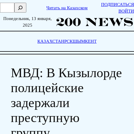
Skip
ПОДПИСАТЬСЯ
П
Читать на Казахском
to
ВОЙТИ
о
content
Понедельник, 13 января,
и
2025
с
к
КАЗАХСТАН
РСК
ШЫМКЕНТ
МВД: В Кызылорде
полицейские
задержали
преступную
группу,