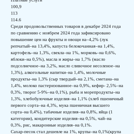
100,9
113
114.6
Среди продовольственных товаров в декабре 2024 года
по сравнению с ноябрем 2024 года зафиксировано
повышение цен на фрукты и овощи на–4,2% (лук
репчатый–на 13,4%, капуста белокочанная–на 1,4%,
картофель–на 1,3%, свекла–на 1%, морковь–на 0,6%,
яблоки–на 0,5%), масла и жиры–на 1,7% (масло
подсолнечное–на 3,2%, масло сливочное несоленое–на
1,3%), алкогольные напитки–на 1,4%, молочные
продукты–на 1,3% (сыр твердый–на 2,1%, сметана–на
1,4%, молоко пастеризованное–на 0,9%, кефир- 2,5%–на
0,3%, творог 5-9%–на 0,1%), рыба и морепродукты–на
1,3%, хлебобулочные изделия–на 1,1% (хлеб пшеничный
первого сорта–на 4,3%, мука пшеничная высшего
сорта–на 0,4%), табачные изделия–на 0,8%, яйца (1
категории), кондитерские изделия–на 0,5%, чай–на
0,3%, рис, макаронные изделия–на 0,1%.
Сахар-песок стал дешевле на 1%, крупы–на 0,1%(крупа