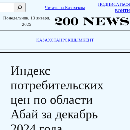
Skip
ПОДПИСАТЬСЯ
П
Читать на Казахском
to
ВОЙТИ
о
content
Понедельник, 13 января,
и
2025
с
к
КАЗАХСТАН
РСК
ШЫМКЕНТ
Индекс
потребительских
цен по области
Абай за декабрь
2024 года