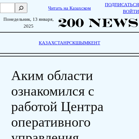
Skip
ПОДПИСАТЬСЯ
П
Читать на Казахском
to
ВОЙТИ
о
content
Понедельник, 13 января,
и
2025
с
к
КАЗАХСТАН
РСК
ШЫМКЕНТ
Аким области
ознакомился с
работой Центра
оперативного
управления