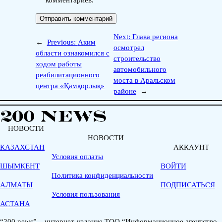
комментариев.
Next:
Глава региона
←
Previous:
Аким
осмотрел
области ознакомился с
строительство
ходом работы
автомобильного
реабилитационного
моста в Аральском
центра «Қамқорлық»
районе
→
НОВОСТИ
НОВОСТИ
КАЗАХСТАН
АККАУНТ
Условия оплаты
ШЫМКЕНТ
ВОЙТИ
Политика конфиденциальности
АЛМАТЫ
ПОДПИСАТЬСЯ
Условия пользования
АСТАНА
“200.news” – интернет-издание ТОО “Информационное агентство