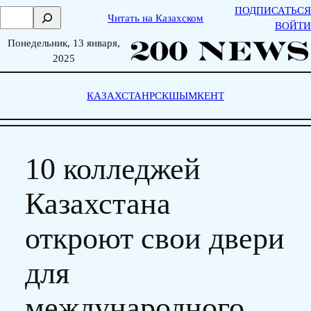
Skip
ПОДПИСАТЬСЯ
П
Читать на Казахском
to
ВОЙТИ
о
content
Понедельник, 13 января,
и
2025
с
к
КАЗАХСТАН
РСК
ШЫМКЕНТ
10 колледжей
Казахстана
откроют свои двери
для
международного