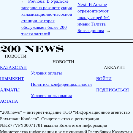
←
Previous:
В Уральске
Next:
В Астане
завершена реконструкция
отремонтируют
канализационно-насосной
школу-лицей №1
станции, которая
имени Талгата
обслуживает более 200
Бигельдинова
→
тысяч жителей
НОВОСТИ
НОВОСТИ
КАЗАХСТАН
АККАУНТ
Условия оплаты
ШЫМКЕНТ
ВОЙТИ
Политика конфиденциальности
АЛМАТЫ
ПОДПИСАТЬСЯ
Условия пользования
АСТАНА
“200.news” – интернет-издание ТОО “Информационное агентство
Бахытжан Копбаев”. Свидетельство о регистрации
№KZ77VPY00071781 выдано Комитетом информации
Министерства информации и коммуникаций Республики Казахстан