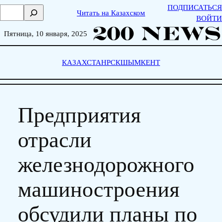
Skip
ПОДПИСАТЬСЯ
П
Читать на Казахском
to
ВОЙТИ
о
content
и
Пятница, 10 января, 2025
с
к
КАЗАХСТАН
РСК
ШЫМКЕНТ
Предприятия
отрасли
железнодорожного
машиностроения
обсудили планы по