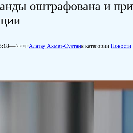
ганды оштрафована и пр
ации
3:18
—
Алатау Ахмет-Султан
в категории
Новости
Автор: