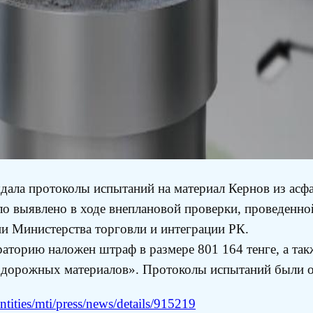
дала протоколы испытаний на материал Кернов из асф
 выявлено в ходе внеплановой проверки, проведенно
ии Министерства торговли и интеграции РК.
раторию наложен штраф в размере 801 164 тенге, а так
и дорожных материалов». Протоколы испытаний были 
tities/mti/press/news/details/915219