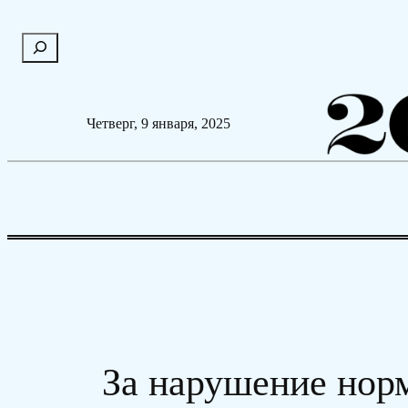
Перейти
П
к
о
содержимому
и
с
Четверг, 9 января, 2025
к
За нарушение нор