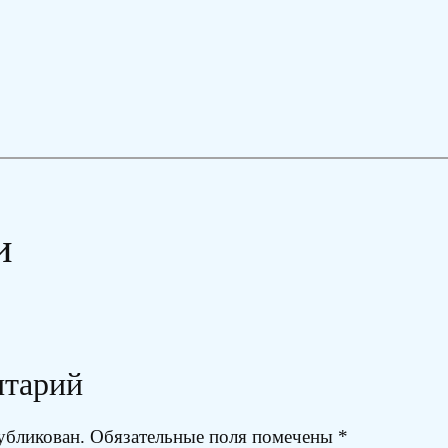
и
нтарий
убликован.
Обязательные поля помечены
*